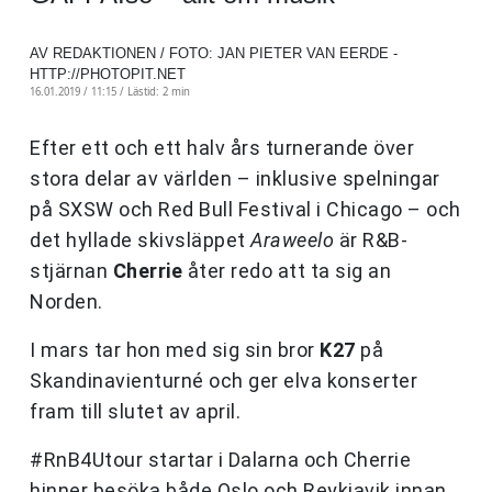
AV REDAKTIONEN / FOTO: JAN PIETER VAN EERDE -
HTTP://PHOTOPIT.NET
16.01.2019 / 11:15 /
Lästid: 2 min
Efter ett och ett halv års turnerande över
stora delar av världen – inklusive spelningar
på SXSW och Red Bull Festival i Chicago – och
det hyllade skivsläppet
Araweelo
är R&B-
stjärnan
Cherrie
åter redo att ta sig an
Norden.
I mars tar hon med sig sin bror
K27
på
Skandinavienturné och ger elva konserter
fram till slutet av april.
#RnB4Utour startar i Dalarna och Cherrie
hinner besöka både Oslo och Reykjavik innan