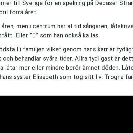
er till Sverige för en spelning på Debaser Stra
ril förra året.
en, men i centrum har alltid sångaren, låtskriv
tått. Eller ”E” som han också kallas.
dsfall i familjen vilket genom hans karriär tydlig
och behandlar svåra tider. Allra tydligast är det
la låtar mer eller mindre berör ämnet döden. Låt
ans syster Elisabeth som tog sitt liv. Trogna f