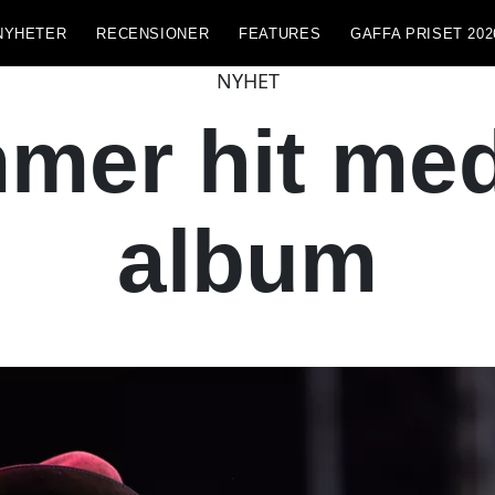
NYHETER
RECENSIONER
FEATURES
GAFFA PRISET 202
NYHET
mer hit med 
album