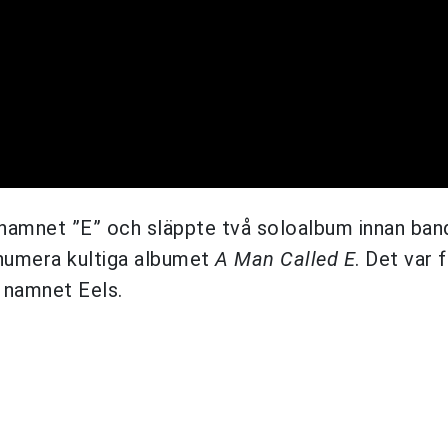
 namnet ”E” och släppte två soloalbum innan ban
numera kultiga albumet
A Man Called E
. Det var 
 namnet Eels.