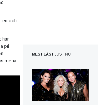
nd.
aren och
t har
ta på
en
MEST LÄST
JUST NU
ans menar