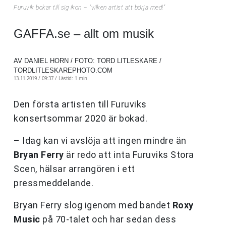
Furuvik bokar till sig ikon – "vilken artist att börja med!"
GAFFA.se – allt om musik
AV DANIEL HORN / FOTO: TORD LITLESKARE /
TORDLITLESKAREPHOTO.COM
13.11.2019 / 09:37 /
Lästid: 1 min
Den första artisten till Furuviks
konsertsommar 2020 är bokad.
– Idag kan vi avslöja att ingen mindre än
Bryan Ferry
är redo att inta Furuviks Stora
Scen, hälsar arrangören i ett
pressmeddelande.
Bryan Ferry slog igenom med bandet
Roxy
Music
på 70-talet och har sedan dess