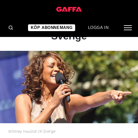
NYHET
Whitney Houston till
KÖP ABONNEMANG
LOGGA IN
Sverige
Whitney Houston till Sverige