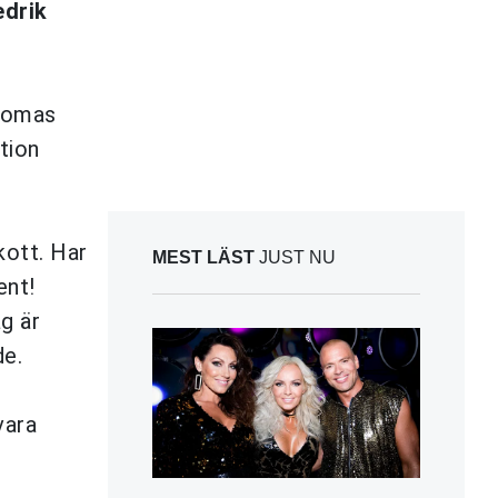
edrik
Thomas
tion
kott. Har
MEST LÄST
JUST NU
ent!
g är
de.
vara