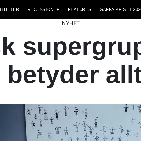
NYHETER
RECENSIONER
FEATURES
GAFFA PRISET 202
NYHET
k supergru
 betyder all