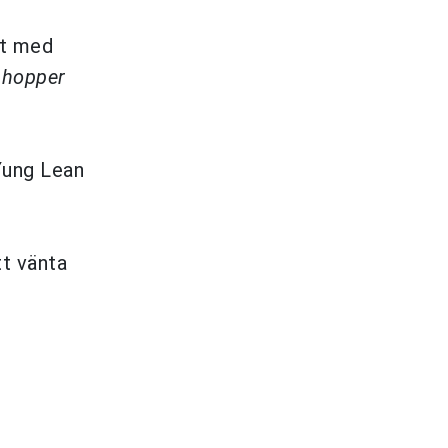
at med
phopper
Yung Lean
t vänta