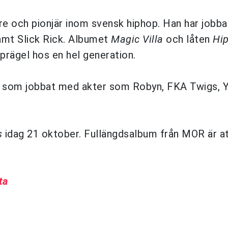
re och pionjär inom svensk hiphop. Han har jobb
amt Slick Rick. Albumet
Magic Villa
och låten
Hi
 prägel hos en hel generation.
n som jobbat med akter som Robyn, FKA Twigs, 
s
idag 21 oktober. Fullängdsalbum från MOR är at
ta