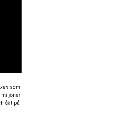
ixen
som
 miljoner
h åkt på