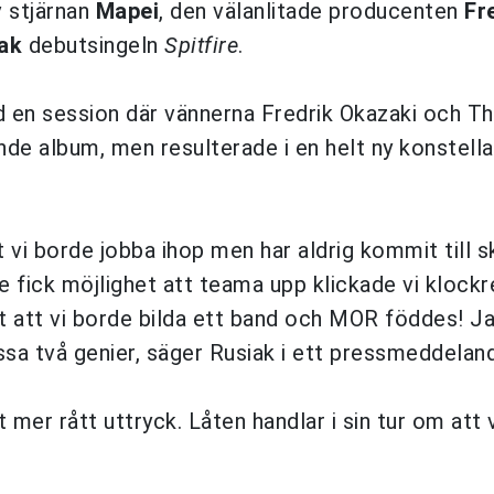
v stjärnan
Mapei
, den välanlitade producenten
Fr
ak
debutsingeln
Spitfire
.
d en session där vännerna Fredrik Okazaki och 
nde album, men resulterade i en helt ny konstella
t vi borde jobba ihop men har aldrig kommit till s
re fick möjlighet att teama upp klickade vi klockr
t att vi borde bilda ett band och MOR föddes! Ja
sa två genier, säger Rusiak i ett pressmeddelan
t mer rått uttryck. Låten handlar i sin tur om att 