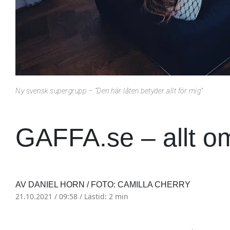
Ny svensk supergrupp – "Den här låten betyder allt för mig"
GAFFA.se – allt o
AV DANIEL HORN / FOTO: CAMILLA CHERRY
21.10.2021 / 09:58 /
Lästid: 2 min