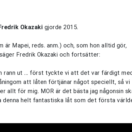
Fredrik Okazaki
gjorde 2015.
 är Mapei, reds. anm.) och, som hon alltid gör,
äger Fredrik Okazaki och fortsätter:
nn ut ... först tyckte vi att det var färdigt med
ngom att låten förtjänar något speciellt, så vi 
der allt för mig. MOR är det bästa jag någonsin s
pa denna helt fantastiska låt som det första värld