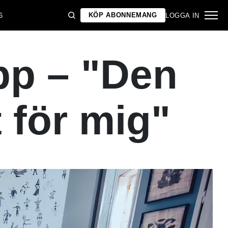
KÖP ABONNEMANG
6
LOGGA IN
pp – "Den
t för mig"