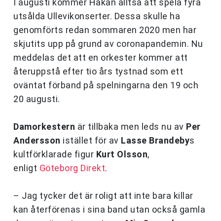
I augusti kommer Håkan alltså att spela fyra
utsålda Ullevikonserter. Dessa skulle ha
genomförts redan sommaren 2020 men har
skjutits upp på grund av coronapandemin. Nu
meddelas det att en orkester kommer att
återuppstå efter tio års tystnad som ett
oväntat förband på spelningarna den 19 och
20 augusti.
Damorkestern
är tillbaka men leds nu av
Per
Andersson
istället för av
Lasse Brandeby
s
kultförklarade figur
Kurt Olsson
,
enligt
Göteborg Direkt
.
– Jag tycker det är roligt att inte bara killar
kan återförenas i sina band utan också gamla