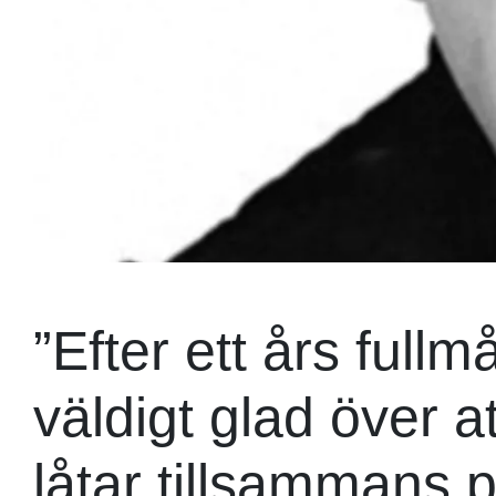
”Efter ett års full
väldigt glad över a
låtar tillsammans 