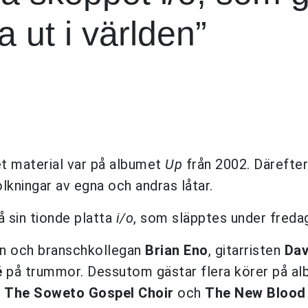
a ut i världen”
t material var på albumet
Up
från 2002. Därefter
kningar av egna och andras låtar.
å sin tionde platta
i/o
, som släpptes under freda
en och branschkollegan
Brian Eno
, gitarristen
Dav
é
på trummor. Dessutom gästar flera körer på al
m
The Soweto Gospel Choir
och
The New Blood