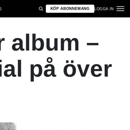
KÖP ABONNEMANG
6
LOGGA IN
r album –
ial på över