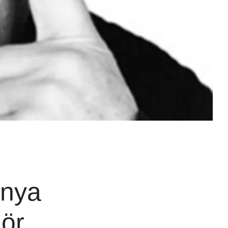
 nya
gör