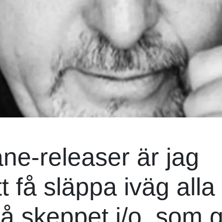
måne-releaser är jag
tt få släppa iväg alla
på skeppet i/o, som 