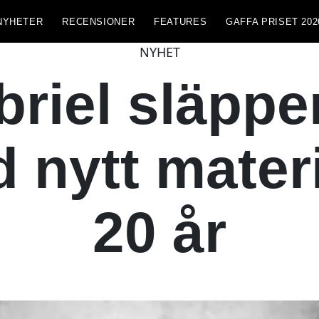
NYHETER
RECENSIONER
FEATURES
GAFFA PRISET 202
NYHET
briel släppe
 nytt mater
20 år