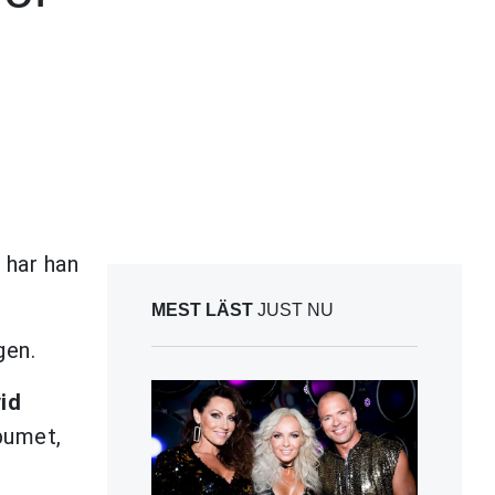
 har han
MEST LÄST
JUST NU
gen.
id
bumet,