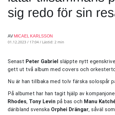
sig redo för sin res
AV
MICAEL KARLSSON
01.12.2023 / 17:04 /
Lästid: 2 min
Senast
Peter Gabriel
släppte nytt egenskrive
gett ut två album med covers och orkestertol
Nu är han tillbaka med tolv färska solospår p
På albumet har han tagit hjälp av kompanjon
Rhodes
,
Tony Levin
på bas och
Manu Katch
däribland svenska
Orphei Drängar
, såväl so