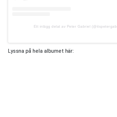
Ett inlägg delat av Peter Gabriel (@itspetergabr
Lyssna på hela albumet här: