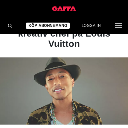
NYHET
Pharrell Williams ny
KÖP ABONNEMANG
LOGGA IN
kreativ chef på Louis
Vuitton