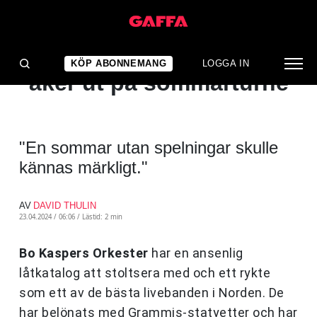
NYHET
Bo Kaspers Orkester
KÖP ABONNEMANG
LOGGA IN
åker ut på sommarturné
"En sommar utan spelningar skulle
kännas märkligt."
AV
DAVID THULIN
23.04.2024 / 06:06 /
Lästid: 2 min
Bo Kaspers Orkester
har en ansenlig
låtkatalog att stoltsera med och ett rykte
som ett av de bästa livebanden i Norden. De
har belönats med Grammis-statyetter och har