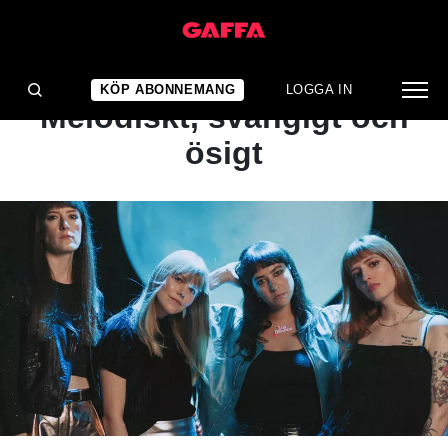
NYHET
BÄST JUST NU:
KÖP ABONNEMANG
LOGGA IN
Melodiskt, svängigt och
ösigt