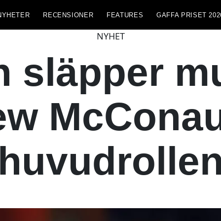
NYHETER
RECENSIONER
FEATURES
GAFFA PRISET 202
NYHET
 släpper m
ew McConau
huvudrolle