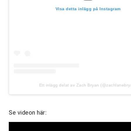
Visa detta inlägg på Instagram
Ett inlägg delat av Zach Bryan (@zachlanebry
Se videon här: