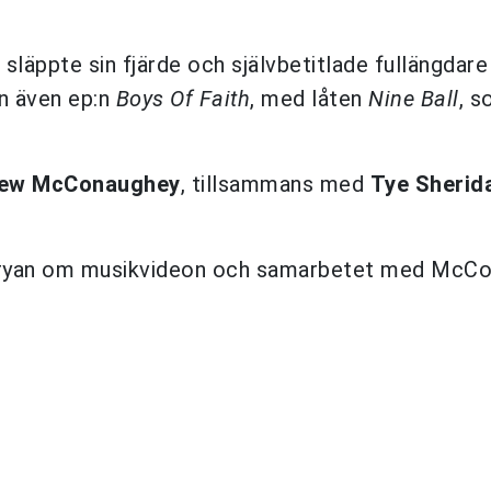
släppte sin fjärde och självbetitlade fullängdare 
n även ep:n
Boys Of Faith
, med låten
Nine Ball
, s
ew McConaughey
, tillsammans med
Tye Sherid
ev Bryan om musikvideon och samarbetet med McC