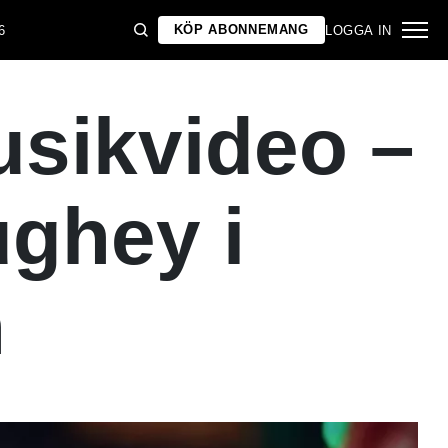
KÖP ABONNEMANG
6
LOGGA IN
usikvideo –
ghey i
n