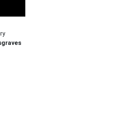
ry
sgraves