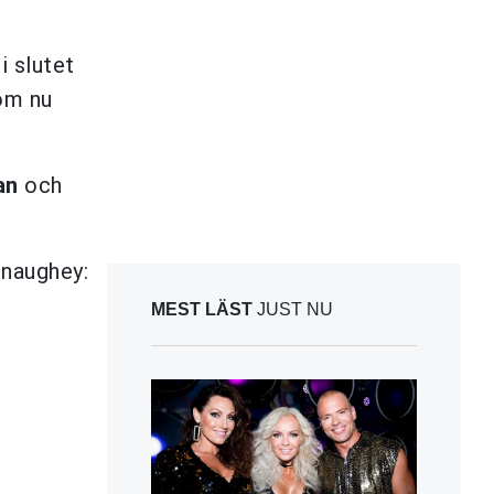
i slutet
om nu
an
och
onaughey:
MEST LÄST
JUST NU