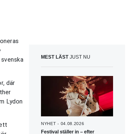
ioneras
e
MEST LÄST
JUST NU
n svenska
r, där
ther
som Lydon
ett
NYHET - 04.08.2026
Festival ställer in – efter
ör.