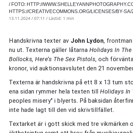
/ FOTO: HTTP://WWW.SHELLEYANNPHOTOGRAPHY.COM
HTTPS://CREATIVECOMMONS.ORG/LICENSES/BY-SA/
13.11.2024 / 07:11 /
Lästid: 1 min
Handskrivna texter av
John Lydon
, frontman
nu ut. Texterna gäller låtarna
Holidays In The
Bollocks, Here’s The Sex Pistols
, och förvänta
kronor, vid auktionsavslutet den 21 novembe
Texterna är handskrivna på ett 8 x 13 tum st
ena sidan rymmer hela texten till
Holidays In
peoples misery" i blyerts. På baksidan återfin
inte hade lagt till den vid skrivtillfället.
Textarket är i gott skick med tre vikmärken 
äkthetsintyg samt ett brev från musikjournal