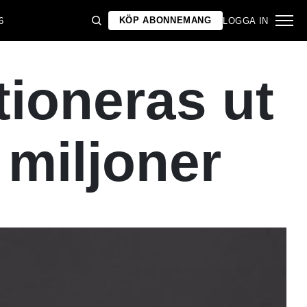
KÖP ABONNEMANG
6
LOGGA IN
tioneras ut
 miljoner