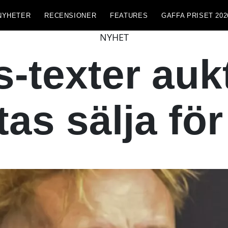
NYHETER
RECENSIONER
FEATURES
GAFFA PRISET 202
NYHET
s-texter auk
tas sälja för