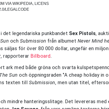
 VIA WIKIPEDIA, LICENS
2.0/LEGALCODE
 i det legendariska punkbandet
Sex Pistols
, aukt
 Sun
och
Submission
från albumet
Never Mind h
s säljas för över 80 000 dollar, ungefär en miljo
r, rapporterar
Billboard
.
ort ark med både gröna och svarta kulspetspenno
 The Sun
och öppningsraden "A cheap holiday in o
ns texten till
Submission
, men utan titel, efter
och mindre hanteringsslitage. Det levereras med 
isten
Jon Savage
, från vars samling texterna härr