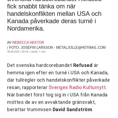
fick snabbt tänka om när
handelskonflikten mellan USA och
Kanada påverkade deras turné i
Nordamerika.
AV
REBECCA HEKTOR
/ FOTO: JOSEFIN LARSSON -
METALJOLLE@HOTMAIL.COM
30.04.2025 / 09:18 /
Lästid: 1 min
Det svenska hardcorebandet
Refused
är
hemma igen efter en turné i USA och Kanada,
där tullregler och handelskonflikter påverkade
resan, rapporterar
Sveriges Radio Kulturnytt
.
När bandet först tog sig in i USA från Kanada
möttes de av en avvaktande gränsvakt,
berättar trummisen
David Sandström
.