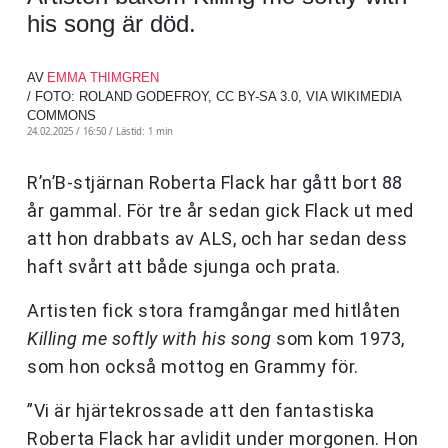
his song är död.
AV
EMMA THIMGREN
/ FOTO: ROLAND GODEFROY, CC BY-SA 3.0, VIA WIKIMEDIA
COMMONS
24.02.2025 / 16:50 /
Lästid: 1 min
R’n’B-stjärnan Roberta Flack har gått bort 88
år gammal. För tre år sedan gick Flack ut med
att hon drabbats av ALS, och har sedan dess
haft svårt att både sjunga och prata.
Artisten fick stora framgångar med hitlåten
Killing me softly with his song
som kom 1973,
som hon också mottog en Grammy för.
”Vi är hjärtekrossade att den fantastiska
Roberta Flack har avlidit under morgonen. Hon