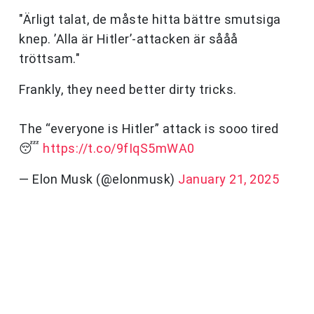
"Ärligt talat, de måste hitta bättre smutsiga
knep. ’Alla är Hitler’-attacken är sååå
tröttsam."
Frankly, they need better dirty tricks.
The “everyone is Hitler” attack is sooo tired
😴
https://t.co/9fIqS5mWA0
— Elon Musk (@elonmusk)
January 21, 2025