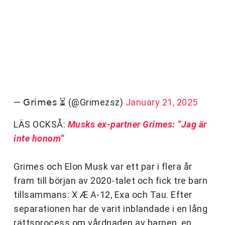
— 𝖦𝗋𝗂𝗆𝖾𝗌 ⏳ (@Grimezsz)
January 21, 2025
LÄS OCKSÅ:
Musks ex-partner Grimes: ”Jag är
inte honom”
Grimes och Elon Musk var ett par i flera år
fram till början av 2020-talet och fick tre barn
tillsammans: X Æ A-12, Exa och Tau. Efter
separationen har de varit inblandade i en lång
rättsprocess om vårdnaden av barnen, en