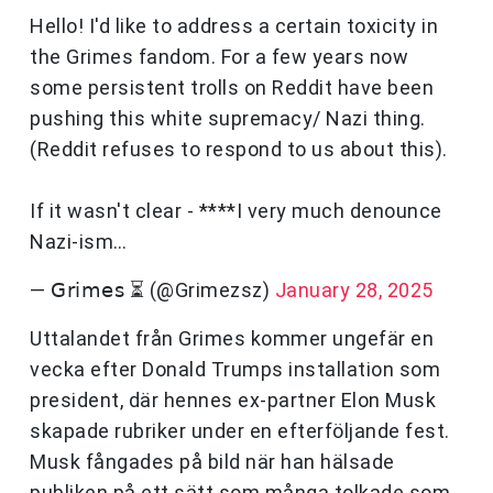
Hello! I'd like to address a certain toxicity in
the Grimes fandom. For a few years now
some persistent trolls on Reddit have been
pushing this white supremacy/ Nazi thing.
(Reddit refuses to respond to us about this).
If it wasn't clear - ****I very much denounce
Nazi-ism…
— 𝖦𝗋𝗂𝗆𝖾𝗌 ⏳ (@Grimezsz)
January 28, 2025
Uttalandet från Grimes kommer ungefär en
vecka efter Donald Trumps installation som
president, där hennes ex-partner Elon Musk
skapade rubriker under en efterföljande fest.
Musk fångades på bild när han hälsade
publiken på ett sätt som många tolkade som