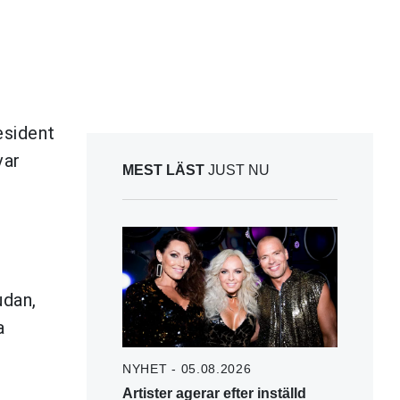
esident
var
MEST LÄST
JUST NU
udan,
a
NYHET - 05.08.2026
Artister agerar efter inställd