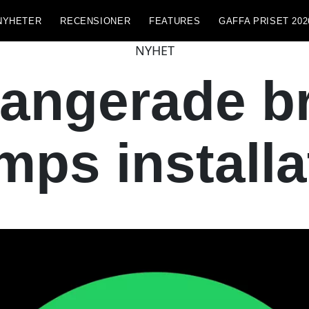
NYHETER
RECENSIONER
FEATURES
GAFFA PRISET 202
NYHET
rangerade b
mps installa