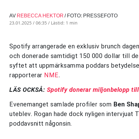
AV
REBECCA HEKTOR
/ FOTO: PRESSEFOTO
23.01.2025 / 06:35 /
Lästid: 1 min
Spotify arrangerade en exklusiv brunch dage
och donerade samtidigt 150 000 dollar till de
syftet att uppmärksamma poddars betydelse i 
rapporterar
NME
.
LÄS OCKSÅ:
Spotify donerar miljonbelopp til
Evenemanget samlade profiler som
Ben
Sha
uteblev. Rogan hade dock nyligen intervjuat 
poddavsnitt någonsin.