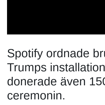
Spotify ordnade br
Trumps installatio
donerade även 150 
ceremonin.