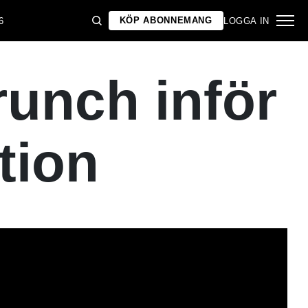
KÖP ABONNEMANG
6
LOGGA IN
runch inför
tion