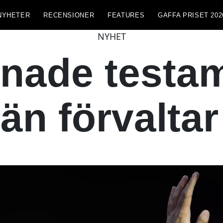
NYHETER
RECENSIONER
FEATURES
GAFFA PRISET 202
NYHET
nade testam
vän förvaltar