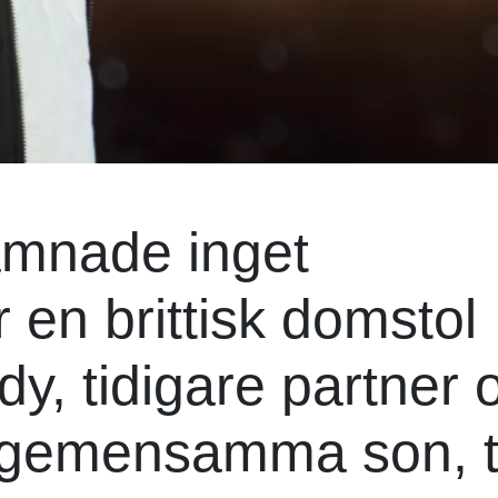
ämnade inget
 en brittisk domstol
dy, tidigare partner 
 gemensamma son, ti