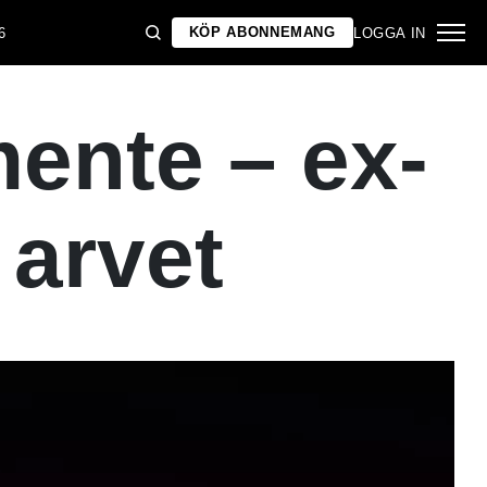
KÖP ABONNEMANG
6
LOGGA IN
ente – ex-
 arvet