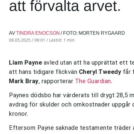
att förvalta arvet.
AV
TINDRA ENOCSON
/ FOTO: MORTEN RYGAARD
08.05.2025 / 06:01 /
Lästid: 1 min
Liam Payne
avled utan att ha upprättat ett t
att hans tidigare flickvän
Cheryl Tweedy
får 
Mark Bray
, rapporterar
The Guardian
.
Paynes dödsbo har värderats till drygt 28,5 m
avdrag för skulder och omkostnader uppgår de
kronor.
Eftersom Payne saknade testamente träder arv