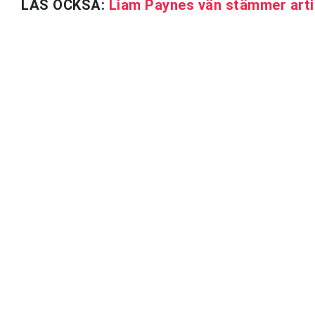
LÄS OCKSÅ:
Liam Paynes vän stämmer arti