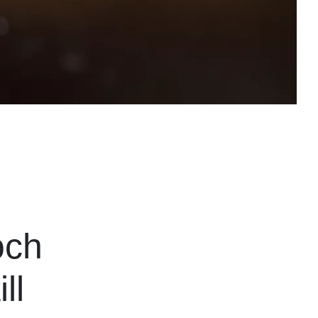
och
ll