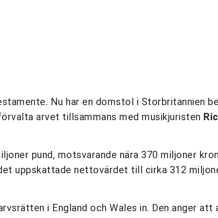
estamente. Nu har en domstol i Storbritannien be
förvalta arvet tillsammans med musikjuristen
Ri
iljoner pund, motsvarande nära 370 miljoner kron
t uppskattade nettovärdet till cirka 312 miljon
srätten i England och Wales in. Den anger att a