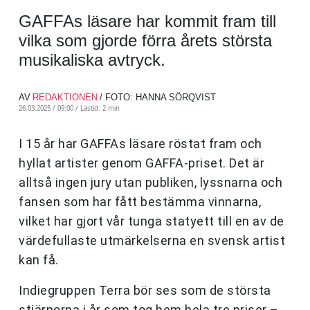
GAFFAs läsare har kommit fram till
vilka som gjorde förra årets största
musikaliska avtryck.
AV
REDAKTIONEN
/ FOTO: HANNA SÖRQVIST
26.03.2025 / 09:00 /
Lästid: 2 min
I 15 år har GAFFAs läsare röstat fram och
hyllat artister genom GAFFA-priset. Det är
alltså ingen jury utan publiken, lyssnarna och
fansen som har fått bestämma vinnarna,
vilket har gjort vår tunga statyett till en av de
värdefullaste utmärkelserna en svensk artist
kan få.
Indiegruppen Terra bör ses som de största
stjärnorna i år som tog hem hela tre priser –