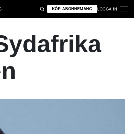
KÖP ABONNEMANG
6
LOGGA IN
Sydafrika
en