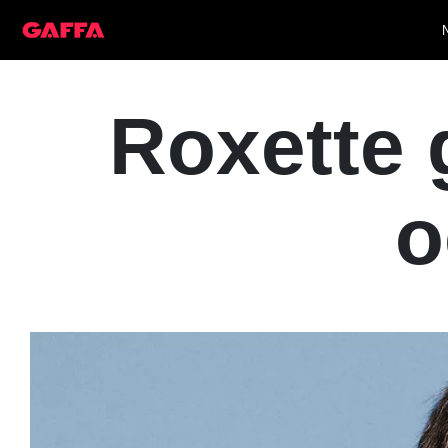
Roxette 
o