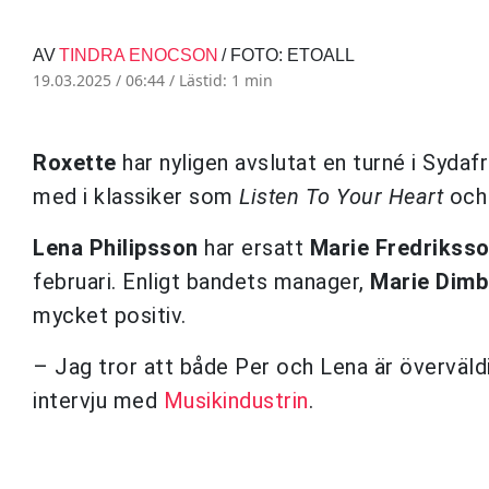
AV
TINDRA ENOCSON
/ FOTO: ETOALL
19.03.2025 / 06:44 /
Lästid: 1 min
Roxette
har nyligen avslutat en turné i Sydaf
med i klassiker som
Listen To Your Heart
oc
Lena Philipsson
har ersatt
Marie Fredrikss
februari. Enligt bandets manager,
Marie Dimb
mycket positiv.
– Jag tror att både Per och Lena är överväld
intervju med
Musikindustrin
.