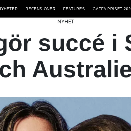
NYHETER
RECENSIONER
FEATURES
GAFFA PRISET 202
NYHET
gör succé i 
ch Australi