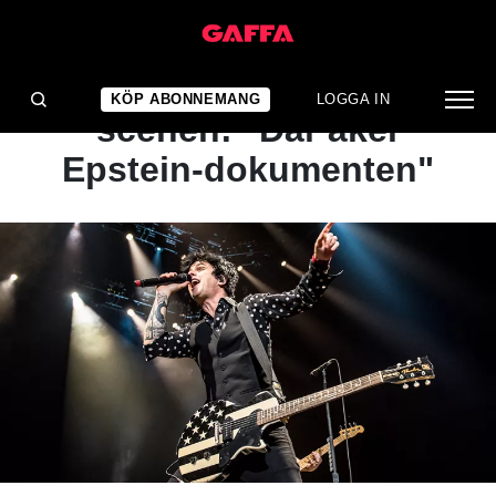
NYHET
Bandets känga från
KÖP ABONNEMANG
LOGGA IN
scenen: "Där åker
Epstein-dokumenten"