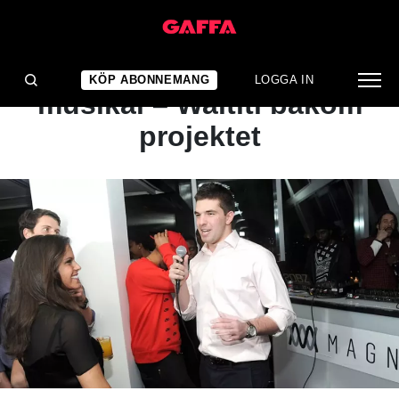
NYHET
Skandalfestival blir
KÖP ABONNEMANG
LOGGA IN
musikal – Waititi bakom
projektet