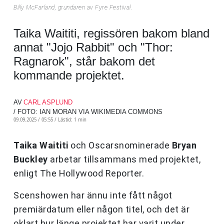
Billy McFarland, grundaren av Fyre Festival.
Taika Waititi, regissören bakom bland
annat "Jojo Rabbit" och "Thor:
Ragnarok", står bakom det
kommande projektet.
AV
CARL ASPLUND
/ FOTO: IAN MORAN VIA WIKIMEDIA COMMONS
09.09.2025 / 05:55 /
Lästid: 1 min
Taika Waititi
och Oscarsnominerade
Bryan
Buckley
arbetar tillsammans med projektet,
enligt The Hollywood Reporter.
Scenshowen har ännu inte fått något
premiärdatum eller någon titel, och det är
oklart hur länge projektet har varit under