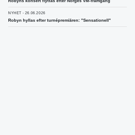
Robyns konsert flyttas efter Norges VM-framgång
NYHET - 26.06.2026
Robyn hyllas efter turnépremiären: "Sensationell"