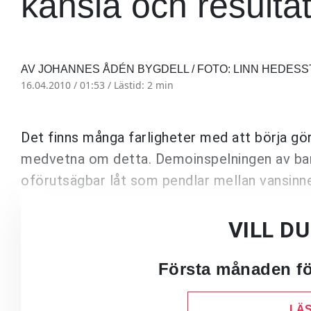
känsla och resultate
AV JOHANNES ÅDÉN BYGDELL / FOTO: LINN HEDES
16.04.2010 / 01:53 /
Lästid: 2 min
Det finns många farligheter med att börja gör
medvetna om detta. Demoinspelningen av ban
oförutsägbar låt som pendlar mellan vansinne 
VILL D
Första månaden för
LÄS