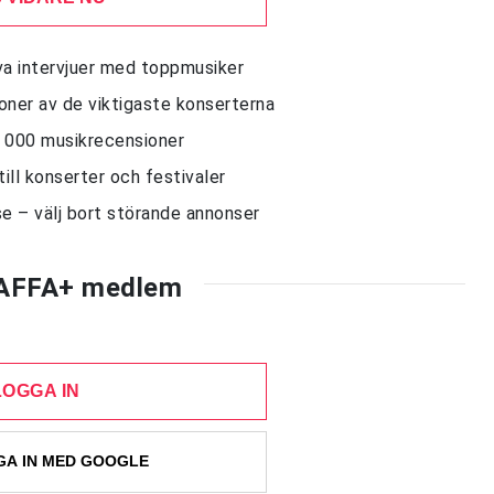
siva intervjuer med toppmusiker
sioner av de viktigaste konserterna
10 000 musikrecensioner
till konserter och festivaler
e – välj bort störande annonser
AFFA+ medlem
LOGGA IN
A IN MED GOOGLE