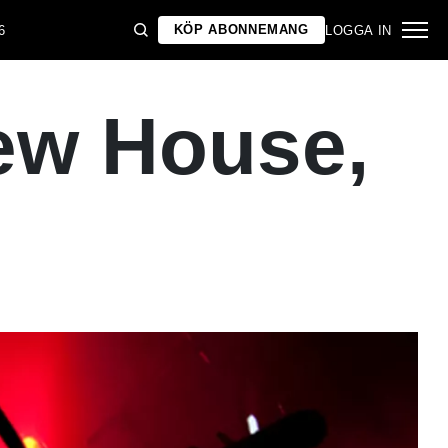
KÖP ABONNEMANG
6
LOGGA IN
ew House,