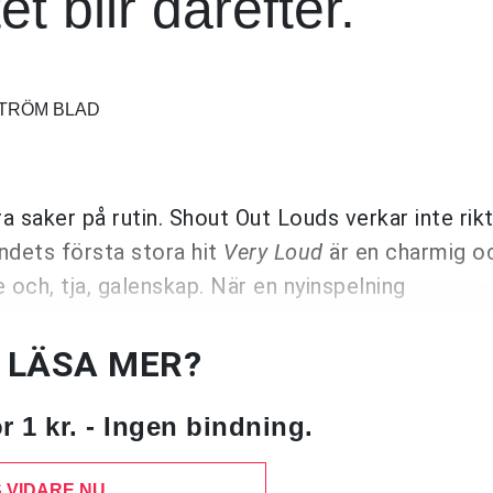
t blir därefter.
STRÖM BLAD
a saker på rutin. Shout Out Louds verkar inte rikt
dets första stora hit
Very Loud
är en charmig
oc
och, tja, galenskap. När en nyinspelning
U LÄSA MER?
 1 kr. - Ingen bindning.
 VIDARE NU