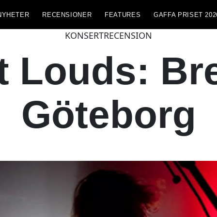
NYHETER
RECENSIONER
FEATURES
GAFFA PRISET 202
KONSERTRECENSION
t Louds: Br
Göteborg