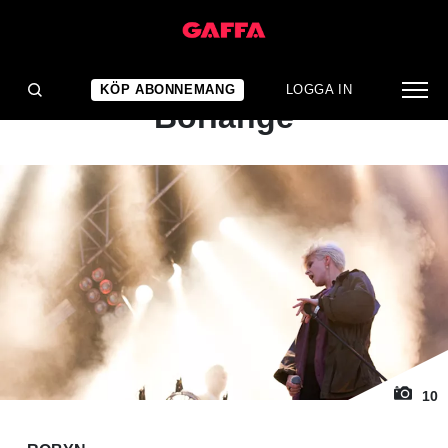
1
/ 10
KONSERTRECENSION
Robyn: Peace & Love,
KÖP ABONNEMANG
LOGGA IN
Borlänge
10