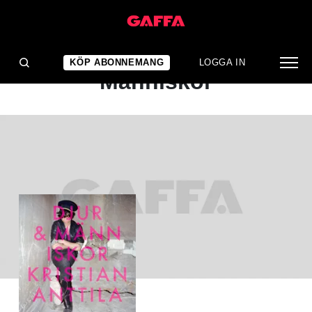
ALBUMRECENSION
Kristian Anttila: Djur &
KÖP ABONNEMANG
LOGGA IN
Människor