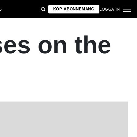
KÖP ABONNEMANG
6
LOGGA IN
es on the