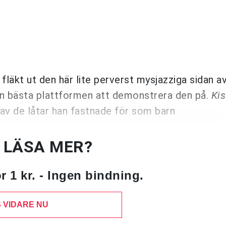
 fläkt ut den här lite perverst mysjazziga sidan av
den bästa plattformen att demonstrera den på.
Ki
 av de låtar han fastnade för som barn
U LÄSA MER?
 1 kr. - Ingen bindning.
 VIDARE NU