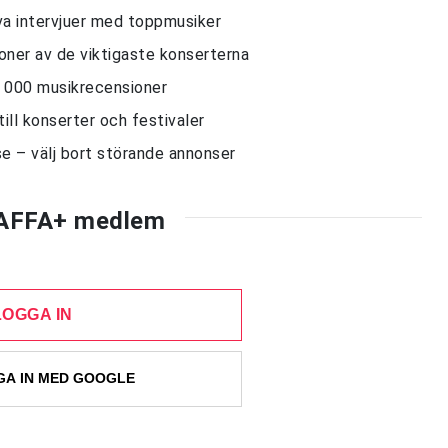
siva intervjuer med toppmusiker
sioner av de viktigaste konserterna
10 000 musikrecensioner
till konserter och festivaler
e – välj bort störande annonser
AFFA+ medlem
LOGGA IN
A IN MED GOOGLE