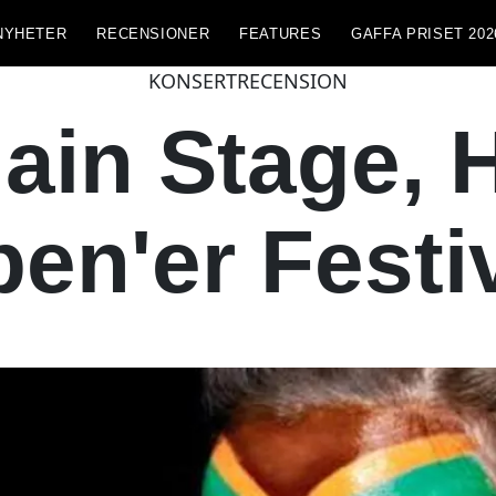
NYHETER
RECENSIONER
FEATURES
GAFFA PRISET 202
KONSERTRECENSION
Main Stage, 
en'er Festi