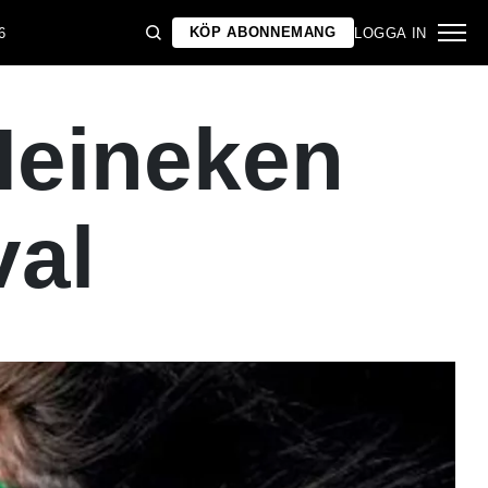
KÖP ABONNEMANG
6
LOGGA IN
Heineken
val