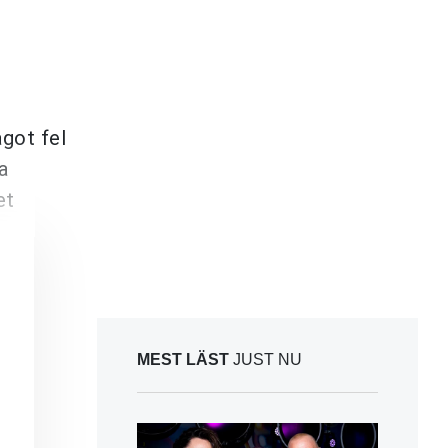
ågot fel
a
et
MEST LÄST
JUST NU