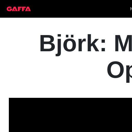
Björk: 
Op