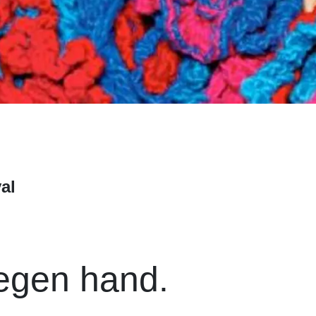
al
 egen hand.