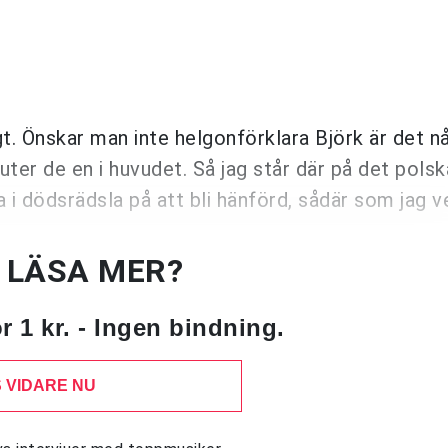
gt. Önskar man inte helgonförklara Björk är det n
juter de en i huvudet. Så jag står där på det polsk
i dödsrädsla på att bli hänförd, sådär som jag v
U LÄSA MER?
 1 kr. - Ingen bindning.
 VIDARE NU