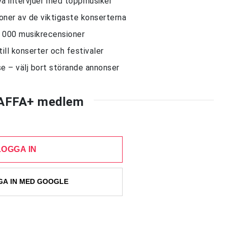
siva intervjuer med toppmusiker
sioner av de viktigaste konserterna
10 000 musikrecensioner
till konserter och festivaler
e – välj bort störande annonser
AFFA+ medlem
LOGGA IN
A IN MED GOOGLE