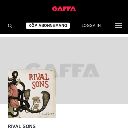
ALBUMRECENSION
Rival Sons: Head Down
KÖP ABONNEMANG
LOGGA IN
RIVAL SONS