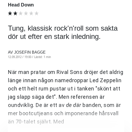
Head Down
Tung, klassisk rock'n'roll som sakta
dör ut efter en stark inledning.
AV JOSEFIN BAGGE
12.09.2012 / 19:00 /
Lästid: 1 min
När man pratar om Rival Sons dröjer det aldrig
länge innan någon namedroppar Led Zeppelin
och ett helt rum pustar ut i tanken "skönt att
jag slapp säga det". Men referensen är
oundviklig. De är ett av
de där
banden, som är
mer bootcutjeans och imponerande hårsvall
än 70-talet självt. Med