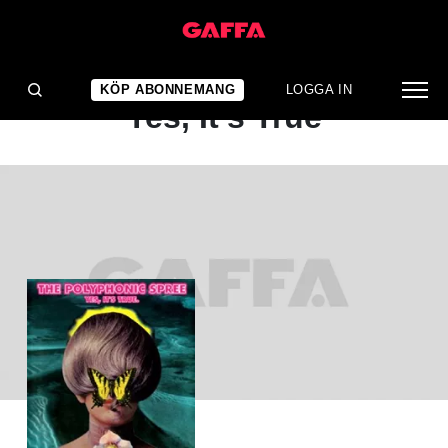
ALBUMRECENSION
The Polyphonic Spree:
KÖP ABONNEMANG
LOGGA IN
Yes, It's True