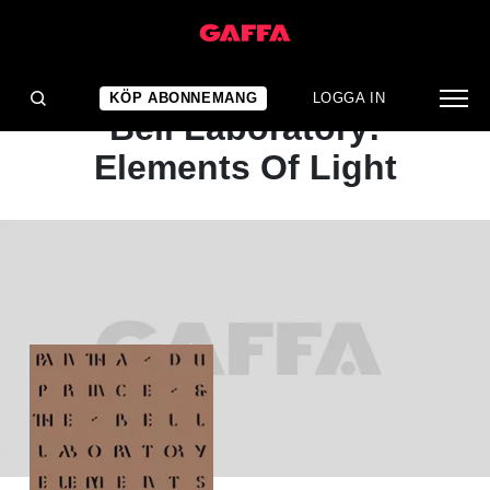
ALBUMRECENSION
Pantha Du Prince & The
KÖP ABONNEMANG
LOGGA IN
Bell Laboratory:
Elements Of Light