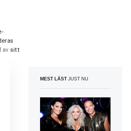
e-
 deras
 av sitt
MEST LÄST
JUST NU