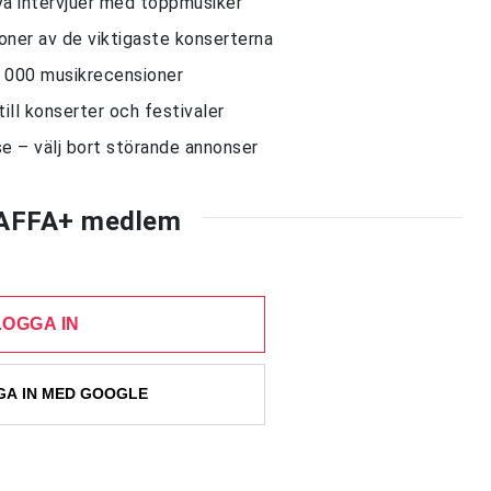
siva intervjuer med toppmusiker
sioner av de viktigaste konserterna
10 000 musikrecensioner
till konserter och festivaler
e – välj bort störande annonser
AFFA+ medlem
LOGGA IN
A IN MED GOOGLE