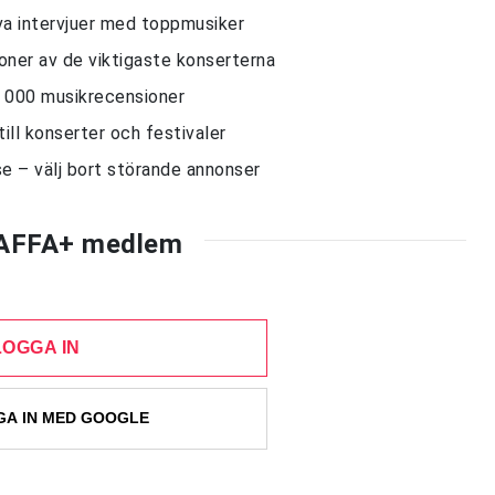
siva intervjuer med toppmusiker
sioner av de viktigaste konserterna
10 000 musikrecensioner
till konserter och festivaler
e – välj bort störande annonser
AFFA+ medlem
LOGGA IN
A IN MED GOOGLE