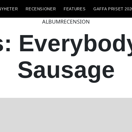
NYHETER
RECENSIONER
FEATURES
GAFFA PRISET 202
ALBUMRECENSION
s: Everybod
Sausage