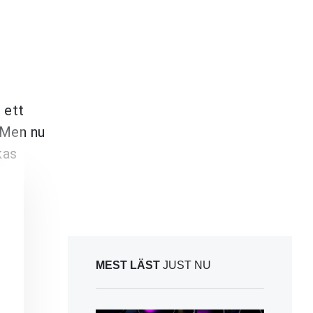
 ett
. Men nu
kas
MEST LÄST
JUST NU