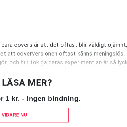
ra covers är att det oftast blir väldigt ojämnt,
nalet att coverversionen oftast känns meningslös
gör, och hur tokiga deras experiment än är så lyc
U LÄSA MER?
 1 kr. - Ingen bindning.
 VIDARE NU