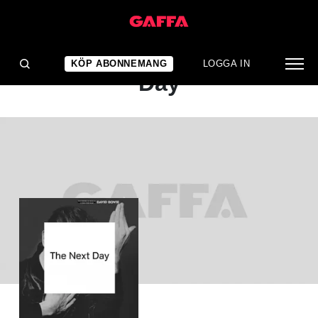
ALBUMRECENSION
David Bowie: The Next
KÖP ABONNEMANG
LOGGA IN
Day