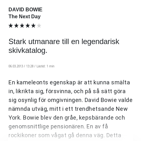
DAVID BOWIE
The Next Day
Stark utmanare till en legendarisk
skivkatalog.
06.03.2013 / 13:28 /
Lästid: 1 min
En kameleonts egenskap är att kunna smälta
in, likrikta sig, försvinna, och på så sätt göra
sig osynlig för omgivningen. David Bowie valde
nämnda utväg, mitt i ett trendhetsande New
York. Bowie blev den gråe, kepsbärande och
genomsnittlige pensionären. En av få
rockikoner som vågat gå denna väg. Detta