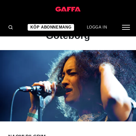
KONSERTRECENSION
Naomi Pilgrim: Pustervik,
KÖP ABONNEMANG
LOGGA IN
Göteborg