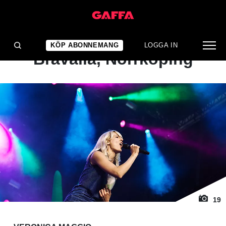
1
/ 19
KONSERTRECENSION
Veronica Maggio : Luna,
KÖP ABONNEMANG
LOGGA IN
Bråvalla, Norrköping
19