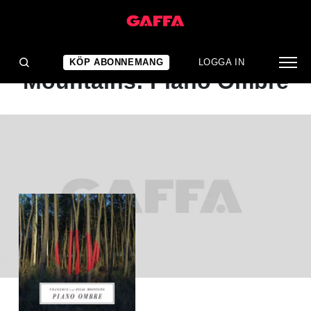
ALBUMRECENSION
Frànçois & The Atlas
KÖP ABONNEMANG
LOGGA IN
Mountains: Piano Ombre