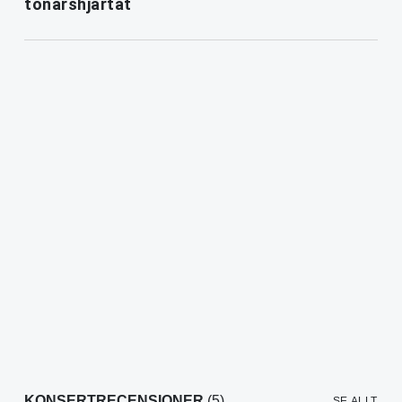
tonårshjärtat
KONSERTRECENSIONER
(5)
SE ALLT