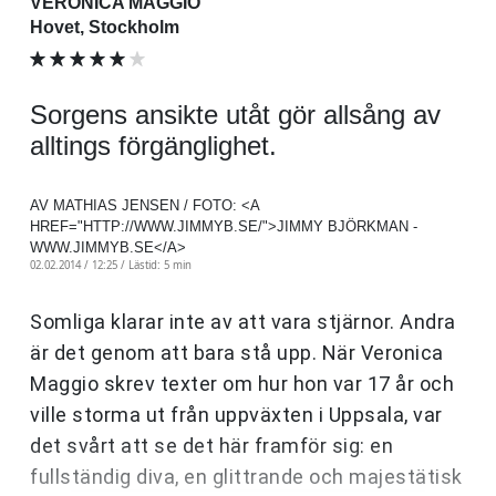
VERONICA MAGGIO
Hovet, Stockholm
Sorgens ansikte utåt gör allsång av
alltings förgänglighet.
AV MATHIAS JENSEN / FOTO: <A
HREF="HTTP://WWW.JIMMYB.SE/">JIMMY BJÖRKMAN -
WWW.JIMMYB.SE</A>
02.02.2014 / 12:25 /
Lästid: 5 min
Somliga klarar inte av att vara stjärnor. Andra
är det genom att bara stå upp. När Veronica
Maggio skrev texter om hur hon var 17 år och
ville storma ut från uppväxten i Uppsala, var
det svårt att se det här framför sig: en
fullständig diva, en glittrande och majestätisk