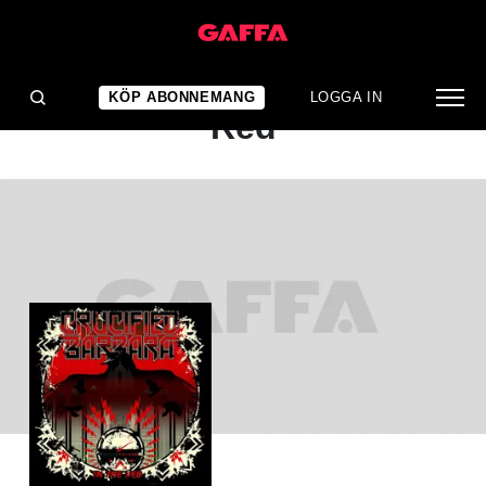
ALBUMRECENSION
Crucified Barbara: In The
KÖP ABONNEMANG
LOGGA IN
Red