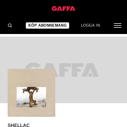
ALBUMRECENSION
Shellac: Dude Incredible
KÖP ABONNEMANG
LOGGA IN
SHELLAC