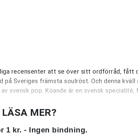
ga recensenter att se över sitt ordförråd, fått
ord på Sveriges främsta soulröst. Och denna kväll 
 av svensk pop. Köande är en svensk specialité, 
U LÄSA MER?
 1 kr. - Ingen bindning.