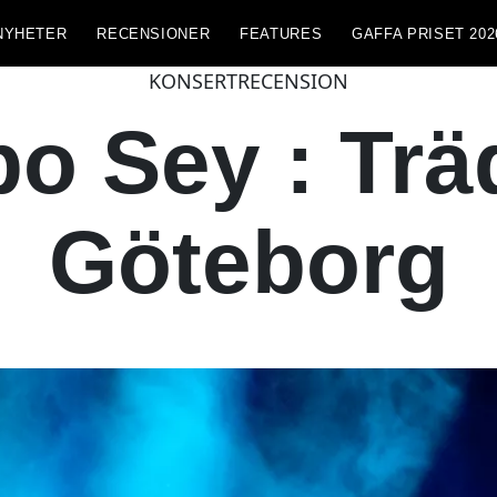
NYHETER
RECENSIONER
FEATURES
GAFFA PRISET 202
KONSERTRECENSION
o Sey : Trä
Göteborg