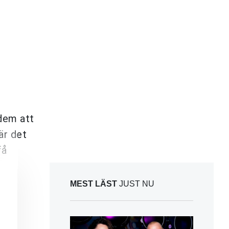
 dem att
är det
få
MEST LÄST
JUST NU