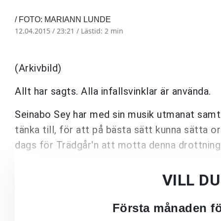
/ FOTO: MARIANN LUNDE
12.04.2015 / 23:21 /
Lästid: 2 min
(Arkivbild)
Allt har sagts. Alla infallsvinklar är använda.
Seinabo Sey har med sin musik utmanat samtli
tänka till, för att på bästa sätt kunna sätta 
dags för Trädgår'n att motta denna drottning
VILL D
Första månaden för