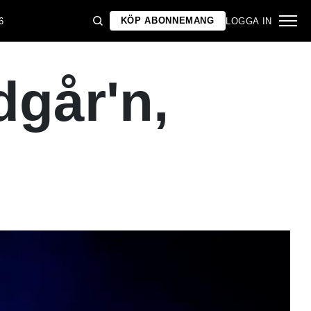
KÖP ABONNEMANG
6
LOGGA IN
dgår'n,