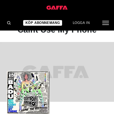
ALBUMRECENSION
Erykah Badu: But You
KÖP ABONNEMANG
LOGGA IN
Caint Use My Phone