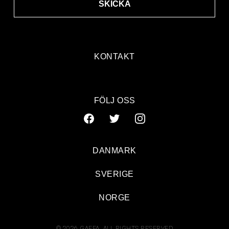
SKICKA
KONTAKT
FÖLJ OSS
DANMARK
SVERIGE
Det goda Sveriges galjonsfigur laborerar och arrangerar om
NORGE
© 2026 GAFFA. ALL RIGHTS RESERVED