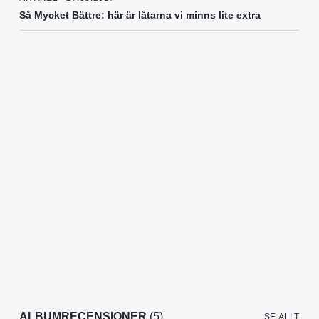
Så Mycket Bättre: här är låtarna vi minns lite extra
ALBUMRECENSIONER
(5)
SE ALLT