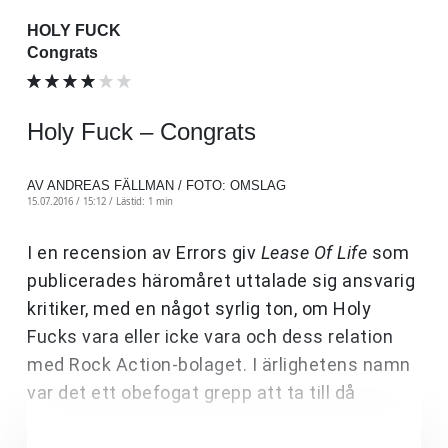
HOLY FUCK
Congrats
Holy Fuck – Congrats
AV ANDREAS FÄLLMAN / FOTO: OMSLAG
15.07.2016 / 15:12 /
Lästid: 1 min
I en recension av Errors giv
Lease Of Life
som
publicerades häromåret uttalade sig ansvarig
kritiker, med en något syrlig ton, om Holy
Fucks vara eller icke vara och dess relation
med Rock Action-bolaget. I ärlighetens namn
var det ett obefogat grepp att ta till då