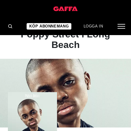
ALBUMRECENSION
Intensiva berättelser från
KÖP ABONNEMANG
LOGGA IN
Poppy Street i Long
Beach