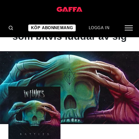
ALBUMRECENSION
Tillrättalagd mysfaktor
KÖP ABONNEMANG
LOGGA IN
som bitvis luddar av sig