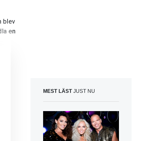
n blev
dla en
MEST LÄST
JUST NU