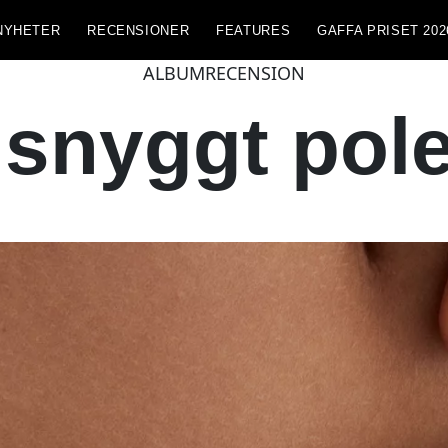
NYHETER
RECENSIONER
FEATURES
GAFFA PRISET 202
ALBUMRECENSION
snyggt poler