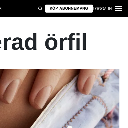
KÖP ABONNEMANG
6
LOGGA IN
ad örfil