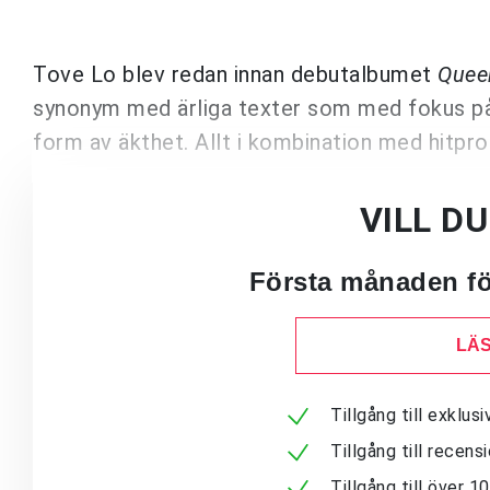
Tove Lo blev redan innan debutalbumet
Quee
synonym med ärliga texter som med fokus på
form av äkthet. Allt i kombination med hitpr
VILL D
Första månaden för
LÄS
Tillgång till exklu
Tillgång till recen
Tillgång till över 