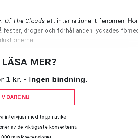
n Of The Clouds
ett internationellt fenomen. Ho
 fester, droger och förhållanden lyckades föme
oduktionerna
U LÄSA MER?
 1 kr. - Ingen bindning.
 VIDARE NU
siva intervjuer med toppmusiker
sioner av de viktigaste konserterna
10 000 musikrecensioner