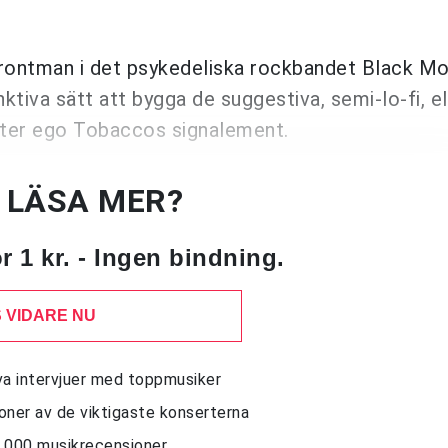
rontman i det psykedeliska rockbandet Black Mo
ktiva sätt att bygga de suggestiva, semi-lo-fi, e
alter ego Tobaccos signalement.
U LÄSA MER?
 1 kr. - Ingen bindning.
 VIDARE NU
siva intervjuer med toppmusiker
sioner av de viktigaste konserterna
10 000 musikrecensioner