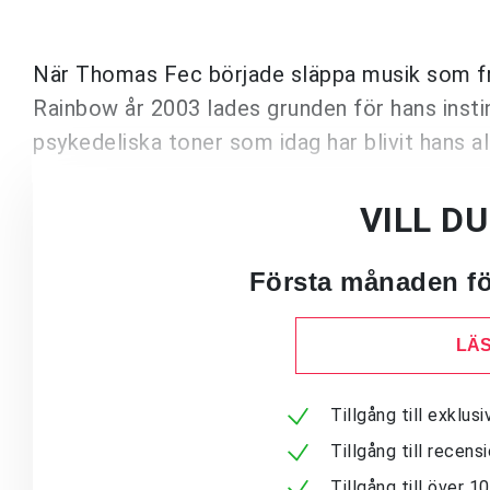
När Thomas Fec började släppa musik som f
Rainbow år 2003 lades grunden för hans instin
psykedeliska toner som idag har blivit hans 
VILL D
Första månaden för
LÄS
Tillgång till exklu
Tillgång till recen
Tillgång till över 