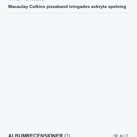
Macaulay Culkins pizzaband tvingades avbryta spelning
ALBUMRECENSIONER
(1)
SE ALLT