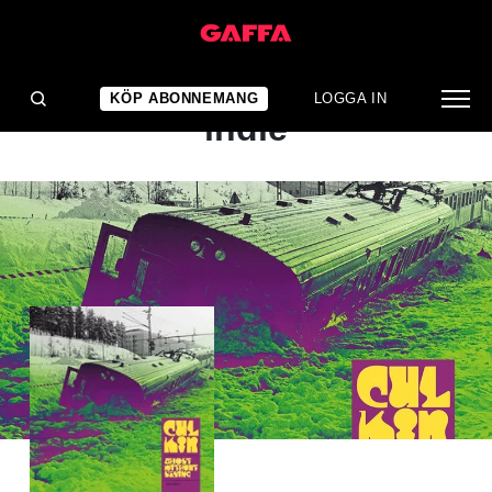
ALBUMRECENSION
Behövlig rå och murrig
KÖP ABONNEMANG
LOGGA IN
indie