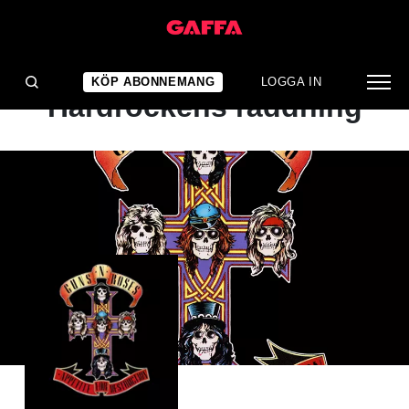
ALBUMRECENSION
KLASSIKERN:
KÖP ABONNEMANG
LOGGA IN
Hårdrockens räddning