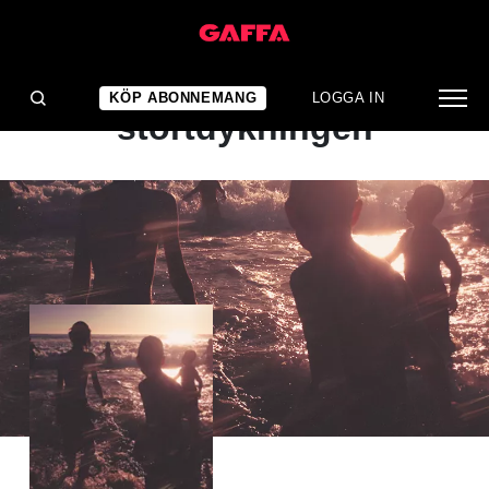
ALBUMRECENSION
Rena rama
KÖP ABONNEMANG
LOGGA IN
störtdykningen