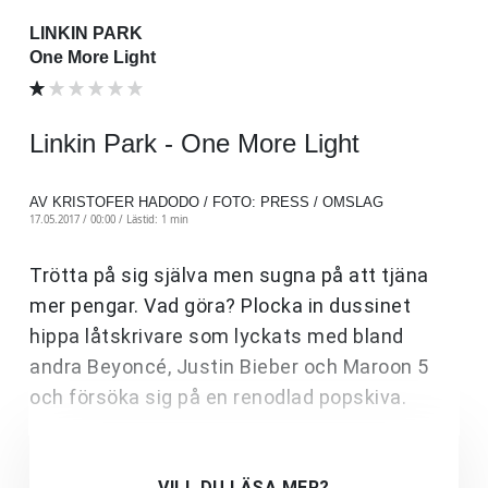
LINKIN PARK
One More Light
Linkin Park - One More Light
AV KRISTOFER HADODO / FOTO: PRESS / OMSLAG
17.05.2017 / 00:00 /
Lästid: 1 min
Trötta på sig själva men sugna på att tjäna
mer pengar. Vad göra? Plocka in dussinet
hippa låtskrivare som lyckats med bland
andra Beyoncé, Justin Bieber och Maroon 5
och försöka sig på en renodlad popskiva.
VILL DU LÄSA MER?